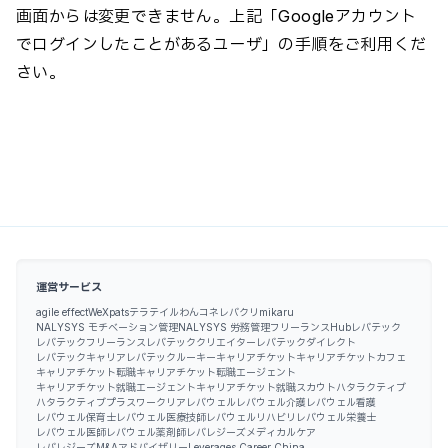
画面からは変更できません。上記「Googleアカウント
でログインしたことがあるユーザ」の手順をご利用くだ
さい。
運営サービス
agile effect
WeXpats
テラテイル
わんコネ
レバクリ
mikaru
NALYSYS モチベーション管理
NALYSYS 労務管理
フリーランスHub
レバテック
レバテックフリーランス
レバテッククリエイター
レバテックダイレクト
レバテックキャリア
レバテックルーキー
キャリアチケット
キャリアチケットカフェ
キャリアチケット転職
キャリアチケット転職エージェント
キャリアチケット就職エージェント
キャリアチケット就職スカウト
ハタラクティブ
ハタラクティブプラス
ワークリア
レバウェル
レバウェル介護
レバウェル看護
レバウェル保育士
レバウェル医療技師
レバウェルリハビリ
レバウェル栄養士
レバウェル医師
レバウェル薬剤師
レバレジーズメディカルケア
レバレジーズM&Aアドバイザリー
Leverages Career China