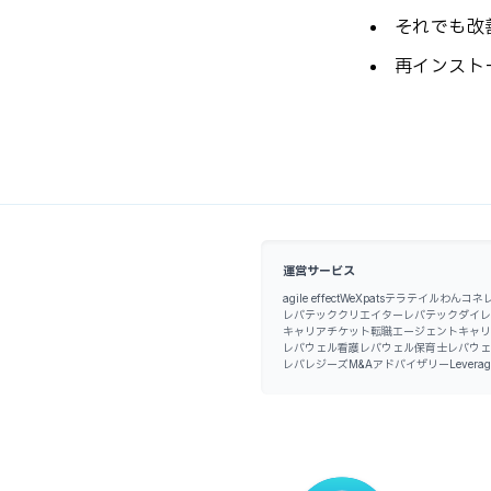
それでも改
再インスト
運営サービス
agile effect
WeXpats
テラテイル
わんコネ
レバテッククリエイター
レバテックダイレ
キャリアチケット転職エージェント
キャリ
レバウェル看護
レバウェル保育士
レバウェ
レバレジーズM&Aアドバイザリー
Leverag