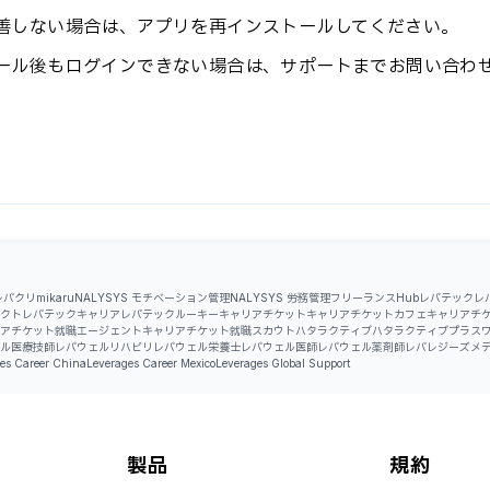
善しない場合は、アプリを再インストールしてください。
ール後もログインできない場合は、サポートまでお問い合わ
レバクリ
mikaru
NALYSYS モチベーション管理
NALYSYS 労務管理
フリーランスHub
レバテック
レ
クト
レバテックキャリア
レバテックルーキー
キャリアチケット
キャリアチケットカフェ
キャリアチ
アチケット就職エージェント
キャリアチケット就職スカウト
ハタラクティブ
ハタラクティブプラス
ル医療技師
レバウェルリハビリ
レバウェル栄養士
レバウェル医師
レバウェル薬剤師
レバレジーズメ
es Career China
Leverages Career Mexico
Leverages Global Support
製品
規約