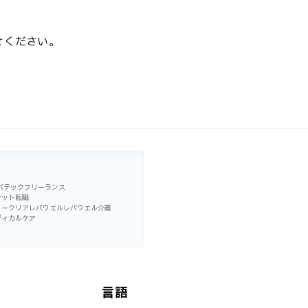
せください。
バテックフリーランス
ケット転職
ワークリア
レバウェル
レバウェル介護
ディカルケア
言語