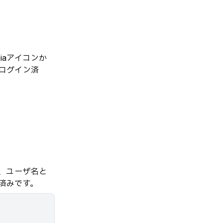
iaアイコンか
ログイン済
と、ユーザ名と
済みです。