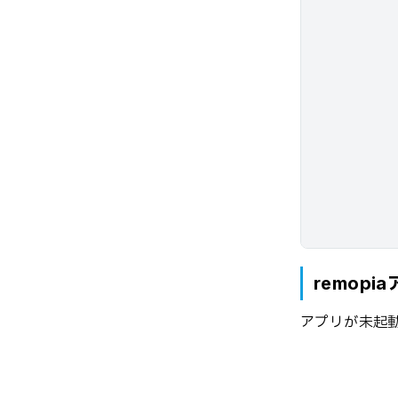
remop
アプリが未起