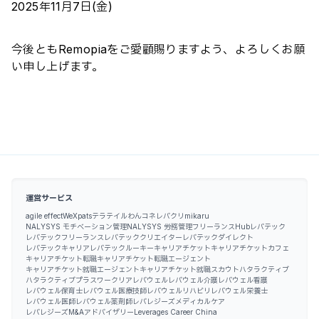
2025年11月7日(金)
今後ともRemopiaをご愛顧賜りますよう、よろしくお願
い申し上げます。
運営サービス
agile effect
WeXpats
テラテイル
わんコネ
レバクリ
mikaru
NALYSYS モチベーション管理
NALYSYS 労務管理
フリーランスHub
レバテック
レバテックフリーランス
レバテッククリエイター
レバテックダイレクト
レバテックキャリア
レバテックルーキー
キャリアチケット
キャリアチケットカフェ
キャリアチケット転職
キャリアチケット転職エージェント
キャリアチケット就職エージェント
キャリアチケット就職スカウト
ハタラクティブ
ハタラクティブプラス
ワークリア
レバウェル
レバウェル介護
レバウェル看護
レバウェル保育士
レバウェル医療技師
レバウェルリハビリ
レバウェル栄養士
レバウェル医師
レバウェル薬剤師
レバレジーズメディカルケア
レバレジーズM&Aアドバイザリー
Leverages Career China