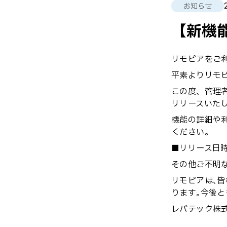
お知らせ
【新機
リモピアをご
平素よりリモ
この度、管理
リリースいたし
機能の詳細や利
ください｡
■リリース日時：2
その他ご不明
リモピアは､
ります｡今後と
レバテック株