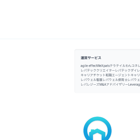
運営サービス
agile effect
WeXpats
テラテイル
わんコネ
レバテッククリエイター
レバテックダイレ
キャリアチケット転職エージェント
キャリ
レバウェル看護
レバウェル保育士
レバウェ
レバレジーズM&Aアドバイザリー
Leverag