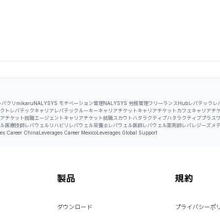
レバクリ
mikaru
NALYSYS モチベーション管理
NALYSYS 労務管理
フリーランスHub
レバテック
レ
クト
レバテックキャリア
レバテックルーキー
キャリアチケット
キャリアチケットカフェ
キャリアチ
アチケット就職エージェント
キャリアチケット就職スカウト
ハタラクティブ
ハタラクティブプラス
ル医療技師
レバウェルリハビリ
レバウェル栄養士
レバウェル医師
レバウェル薬剤師
レバレジーズメ
es Career China
Leverages Career Mexico
Leverages Global Support
製品
規約
ダウンロード
プライバシーポ